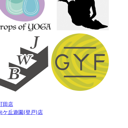
町田店
ケ丘遊園(登戸)店