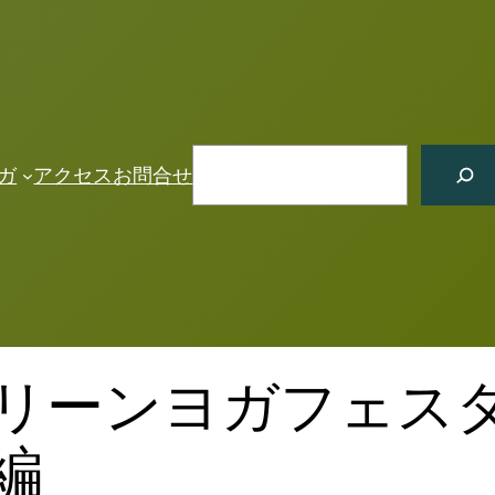
検
ガ
アクセス
お問合せ
索
リーンヨガフェス
編