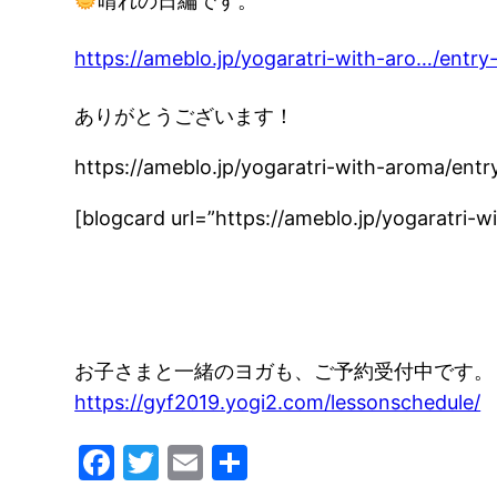
晴れの日編です。
https://ameblo.jp/yogaratri-with-aro…/entr
ありがとうございます！
https://ameblo.jp/yogaratri-with-aroma/ent
[blogcard url=”https://ameblo.jp/yogaratri
お子さまと一緒のヨガも、ご予約受付中です。
https://gyf2019.yogi2.com/lessonschedule/
Facebook
Twitter
Email
共