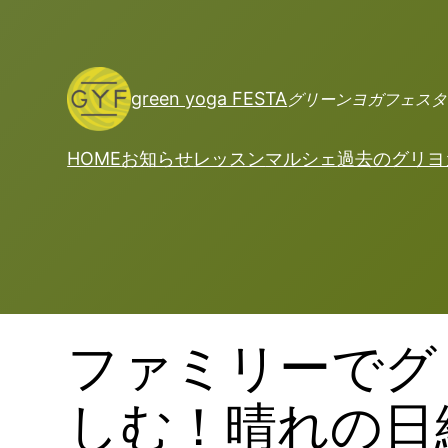
内
容
を
ス
green yoga FESTA
グリーンヨガフェスタ
キ
ッ
HOME
お知らせ
レッスン
マルシェ
過去のグリヨ
プ
ファミリーでグ
しむ！晴れの日