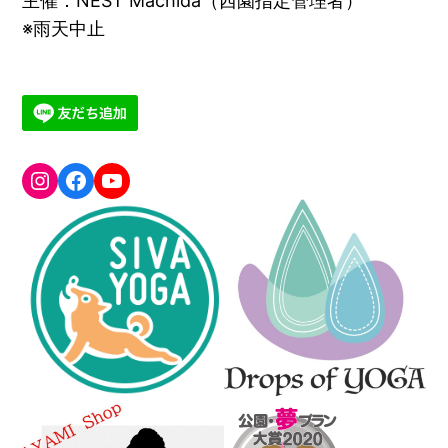
主催：NEST Machida（西園指定管理者）
※雨天中止
greenyogafesta
Facebook
YouTube