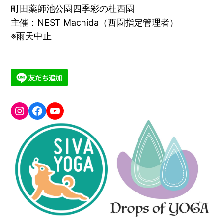
町田薬師池公園四季彩の杜西園
主催：NEST Machida（西園指定管理者）
※雨天中止
greenyogafesta
Facebook
YouTube