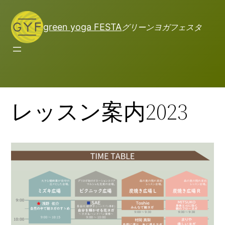
内
容
green yoga FESTA
グリーンヨガフェスタ
を
ス
キ
ッ
プ
レッスン案内2023