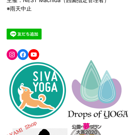
主催：NEST Machida（西園指定管理者）
※雨天中止
greenyogafesta
Facebook
YouTube