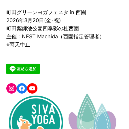
町田グリーンヨガフェスタ in 西園
2026年3月20日(金･祝)
町田薬師池公園四季彩の杜西園
主催：NEST Machida（西園指定管理者）
※雨天中止
greenyogafesta
Facebook
YouTube